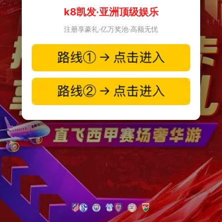
k8凯发·亚洲顶级娱乐
注册享豪礼·亿万奖池·高额无忧